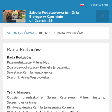
LOGOWANIE
Szkoła Podstawowa im. Orła
Białego w Czerninie
ul. Czernin 29
STRONA GŁÓWNA
/
RODZICE
/
RADA RODZICÓW
Rada
Rada Rodziców
Rodziców
Rada Rodziców
Przewodnicząca- Milena Nyc
Z-ca przewodniczącej- Kornelia Jaroszewicz
Sekretarz- Kamila Iwaszkiewicz
Skarbnik -Anna Wesołowska
Trójki klasowe;
Oddział przedszkolny- Sarna Katarzyna, Milner Justyna,
Szczechowska Anna
Kl.I- Iwaszkiewicz Kamila, Jaroszewicz Kornelia