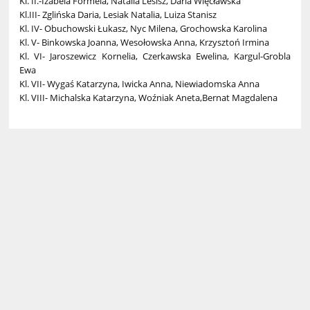
Kl. II.-Izabela Formela, Natalia Lesisz, Daria Więcławska
Kl.III- Zglińska Daria, Lesiak Natalia, Luiza Stanisz
Kl. IV- Obuchowski Łukasz, Nyc Milena, Grochowska Karolina
Kl. V- Binkowska Joanna, Wesołowska Anna, Krzysztoń Irmina
Kl. VI- Jaroszewicz Kornelia, Czerkawska Ewelina, Kargul-Grobla
Ewa
Kl. VII- Wygaś Katarzyna, Iwicka Anna, Niewiadomska Anna
Kl. VIII- Michalska Katarzyna, Woźniak Aneta,Bernat Magdalena